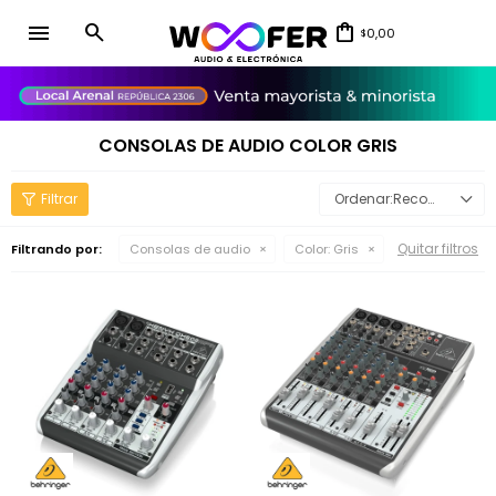
menu
0,00
$
close
CONSOLAS DE AUDIO COLOR GRIS
Recomendados
Quitar filtros
Filtrando por:
Consolas de audio
Color:
Gris