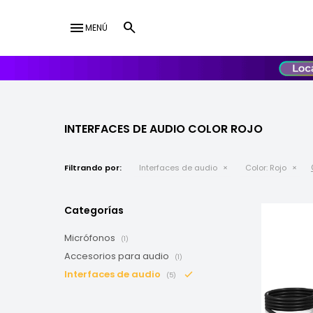
menu
MENÚ
lose
UY
USD
INTERFACES DE AUDIO COLOR ROJO
Filtrando por:
Interfaces de audio
Color:
Rojo
Categorías
Micrófonos
(1)
Accesorios para audio
(1)
Interfaces de audio
(5)