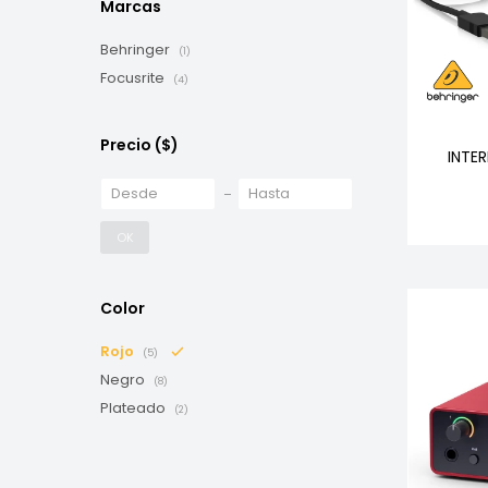
Marcas
Behringer
(1)
Focusrite
(4)
Precio
($)
INTE
OK
Color
Rojo
(5)
Negro
(8)
Plateado
(2)