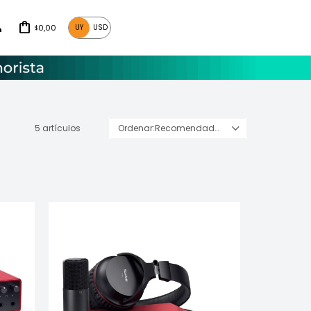
0,00
UY
USD
$
5 artículos
Recomendados