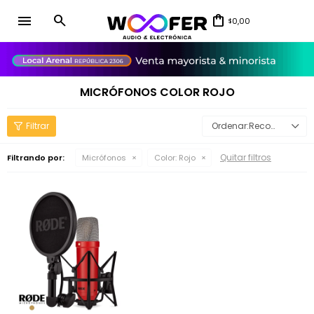
menu
0,00
$
close
MICRÓFONOS COLOR ROJO
Recomendados
Quitar filtros
Filtrando por:
Micrófonos
Color:
Rojo