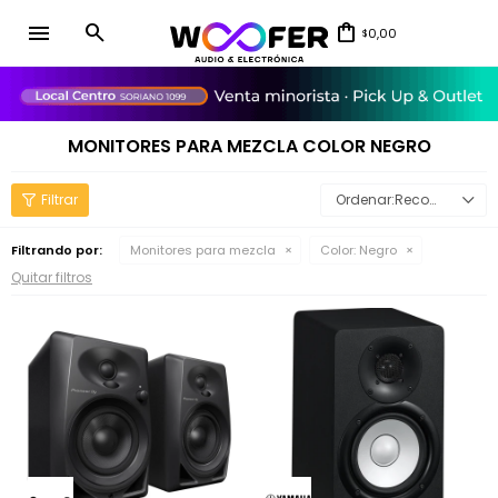
menu
0,00
$
close
MONITORES PARA MEZCLA COLOR NEGRO
Recomendados
Filtrando por:
Monitores para mezcla
Color:
Negro
Quitar filtros