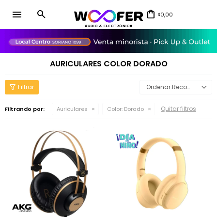
menu
0,00
$
close
AURICULARES COLOR DORADO
Recomendados
Quitar filtros
Filtrando por:
Auriculares
Color:
Dorado