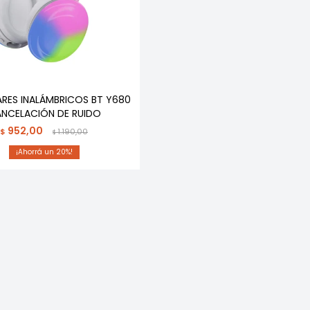
ARES INALÁMBRICOS BT Y680
NCELACIÓN DE RUIDO
952,00
$
1.190,00
$
20