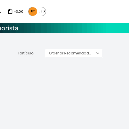
0,00
UY
USD
$
1 artículo
Recomendados