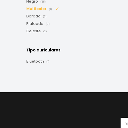
Negro
(68)
Multicolor
(1)
Dorado
(2)
Plateado
(3)
Celeste
(2)
Tipo auriculares
Bluetooth
(1)