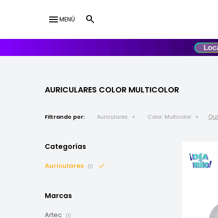
menu
MENÚ
lose
UY
USD
AURICULARES COLOR MULTICOLOR
Qui
Filtrando por:
Auriculares
Color:
Multicolor
Categorías
Auriculares
(1)
Marcas
Artec
(1)