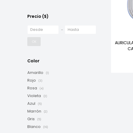
Precio
($)
OK
AURICUL
CA
Color
Amarillo
(1)
Rojo
(3)
Rosa
(4)
Violeta
(2)
Azul
(5)
Marrón
(2)
Gris
(5)
Blanco
(16)