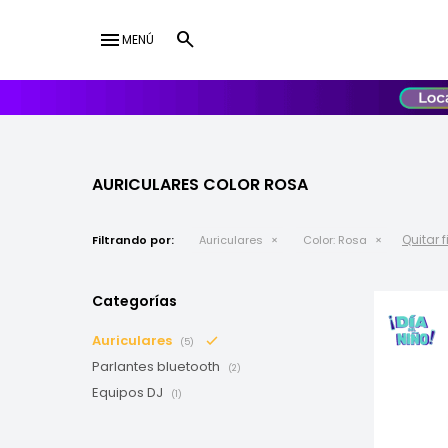
menu
MENÚ
lose
UY
USD
AURICULARES COLOR ROSA
Quitar f
Filtrando por:
Auriculares
Color:
Rosa
Categorías
Auriculares
(5)
Parlantes bluetooth
(2)
Equipos DJ
(1)