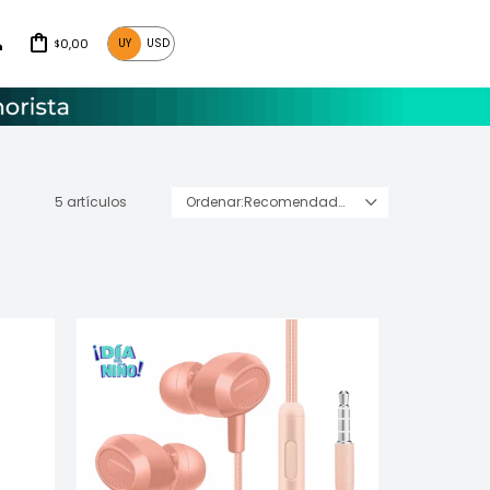
0,00
UY
USD
$
5 artículos
Recomendados