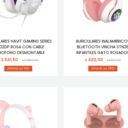
ARES HAVIT GAMING SERIES
AURICULARES INALAMBRICO
02DP ROSA CON CABLE
BLUETOOTH VINCHA STN2
ROFONO DESMONTABLE
INFANTILES GATO ROSADO
2.541,50
420,00
$
2.990,00
$
560,00
$
$
15
25