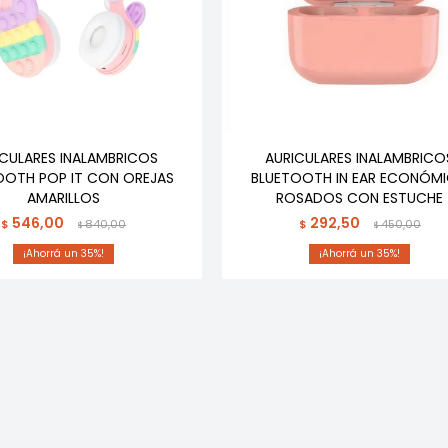
ICULARES INALAMBRICOS
AURICULARES INALAMBRICO
OOTH POP IT CON OREJAS
BLUETOOTH IN EAR ECONÓM
AMARILLOS
ROSADOS CON ESTUCHE
546,00
292,50
$
840,00
$
450,00
$
$
35
35