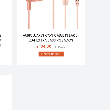
S
AURICULARES CON CABLE IN EAR L-
8
204 EXTRA BASS ROSADOS
S
104,00
$
130,00
$
20