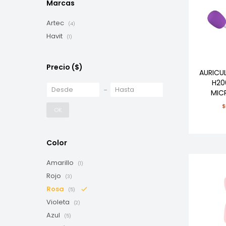
Marcas
Artec
(4)
Havit
(1)
Precio
($)
AURICUL
H20
MIC
OK
Color
Amarillo
(1)
Rojo
(3)
Rosa
(5)
Violeta
(2)
Azul
(5)