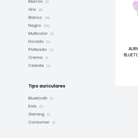
Marrón
(2)
Gris
(5)
Blanco
(16)
Negro
(69)
Multicolor
(1)
Dorado
(2)
AUR
Plateado
(3)
BLUET
Crema
(1)
Celeste
(2)
Tipo auriculares
Bluetooth
(1)
Kids
(2)
Gaming
(1)
Consumer
(1)