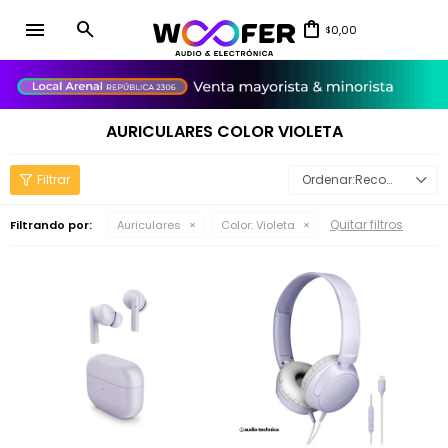
menu
0,00
$
close
AURICULARES COLOR VIOLETA
Recomendados
Quitar filtros
Filtrando por:
Auriculares
Color:
Violeta