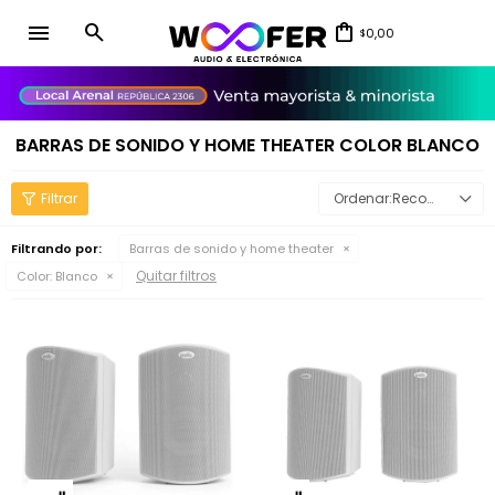
menu
0,00
$
close
BARRAS DE SONIDO Y HOME THEATER COLOR BLANCO
Recomendados
Filtrando por:
Barras de sonido y home theater
Quitar filtros
Color:
Blanco