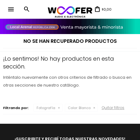
menu
0,00
$
close
NO SE HAN RECUPERADO PRODUCTOS
¡Lo sentimos! No hay productos en esta
sección.
Inténtalo nuevamente con otros criterios de filtrado o busca en
otras secciones de nuestro catálogo.
Quitar filtros
Filtrando por:
Fotografía
Color:
Blanco
¡SUSCRIBITE Y RECIBÍ TODAS NUESTRAS NOVEDADES!