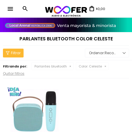
menu
0,00
$
close
PARLANTES BLUETOOTH COLOR CELESTE
Recomendados
Filtrando por:
Parlantes bluetooth
Color:
Celeste
Quitar filtros