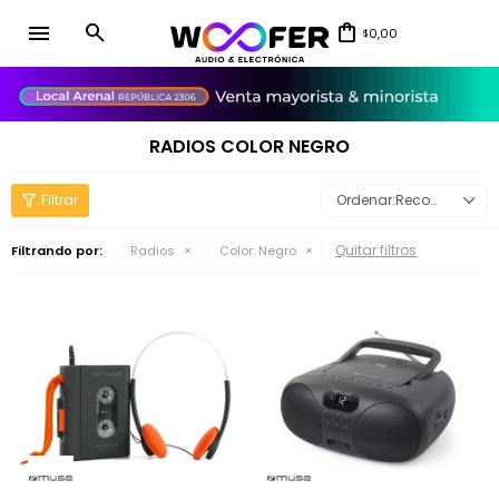
menu
0,00
$
close
RADIOS COLOR NEGRO
Recomendados
Quitar filtros
Filtrando por:
Radios
Color:
Negro