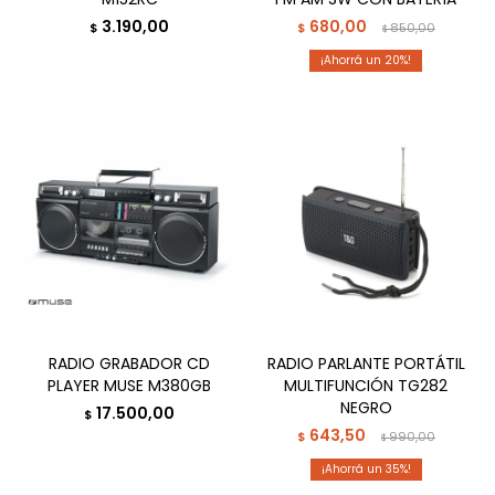
3.190,00
680,00
$
$
850,00
$
20
RADIO GRABADOR CD
RADIO PARLANTE PORTÁTIL
PLAYER MUSE M380GB
MULTIFUNCIÓN TG282
NEGRO
17.500,00
$
643,50
$
990,00
$
35