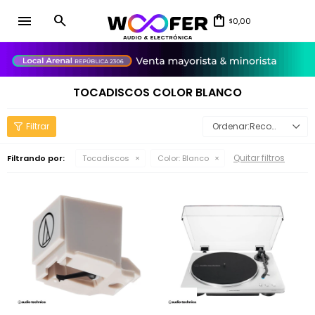
menu
0,00
$
close
TOCADISCOS COLOR BLANCO
Recomendados
Quitar filtros
Filtrando por:
Tocadiscos
Color:
Blanco