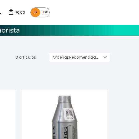
0,00
UY
USD
$
3 artículos
Recomendados