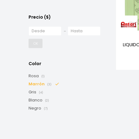
Precio
($)
OK
LIQUID
Color
Rosa
(1)
Marrón
(3)
Gris
(4)
Blanco
(2)
Negro
(7)