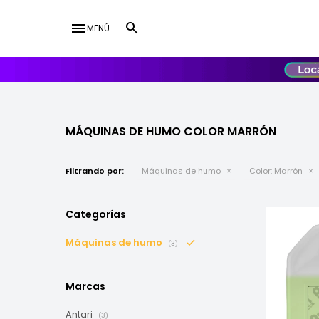
menu
MENÚ
lose
UY
USD
MÁQUINAS DE HUMO COLOR MARRÓN
Filtrando por:
Máquinas de humo
Color:
Marrón
Categorías
Máquinas de humo
(3)
Marcas
Antari
(3)