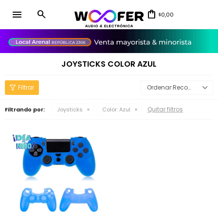
menu
0,00
$
close
JOYSTICKS COLOR AZUL
Recomendados
Quitar filtros
Filtrando por:
Joysticks
Color:
Azul