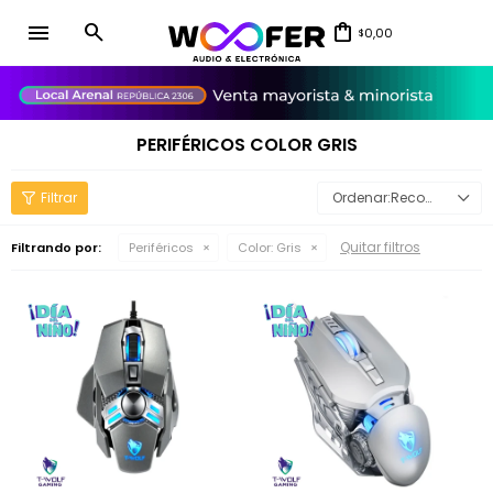
menu
0,00
$
close
PERIFÉRICOS COLOR GRIS
Recomendados
Quitar filtros
Filtrando por:
Periféricos
Color:
Gris