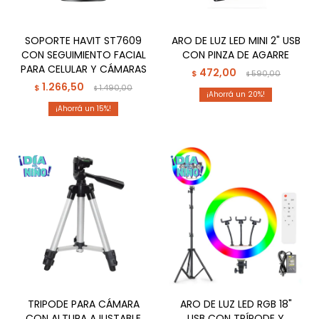
SOPORTE HAVIT ST7609
ARO DE LUZ LED MINI 2" USB
CON SEGUIMIENTO FACIAL
CON PINZA DE AGARRE
PARA CELULAR Y CÁMARAS
472,00
$
590,00
$
1.266,50
$
1.490,00
$
20
15
TRIPODE PARA CÁMARA
ARO DE LUZ LED RGB 18"
CON ALTURA AJUSTABLE
USB CON TRÍPODE Y