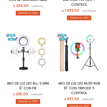
CONTROL
284,00
$
355,00
$
1.992,00
$
2.490,00
$
20
20
ARO DE LUZ LED 6LL-2 MINI
ARO DE LUZ LED MJ30 RGB
6" CON PIE
10" CON TRIPODE Y
CONTROL
285,00
$
380,00
$
697,50
$
930,00
$
25
25