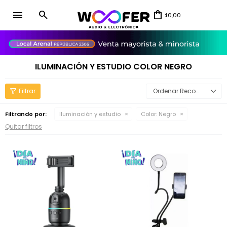
menu
0,00
$
close
ILUMINACIÓN Y ESTUDIO COLOR NEGRO
Recomendados
Filtrando por:
Iluminación y estudio
Color:
Negro
Quitar filtros