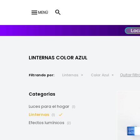
menu
MENÚ
lose
UY
USD
LINTERNAS COLOR AZUL
Quitar filtr
Filtrando por:
Linternas
Color:
Azul
Categorías
Luces para el hogar
(1)
Linternas
(1)
Efectos lumínicos
(2)