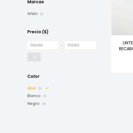
Marcas
Artec
(1)
Precio
($)
LINT
RECAR
OK
Color
Azul
(1)
Blanco
(1)
Negro
(5)