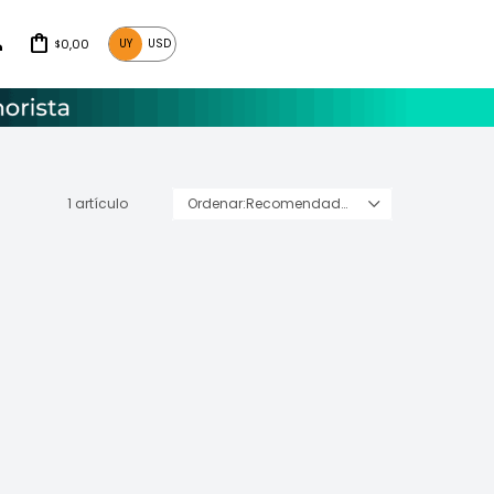
0,00
UY
USD
$
1 artículo
Recomendados