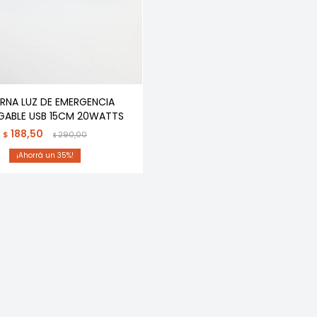
ERNA LUZ DE EMERGENCIA
GABLE USB 15CM 20WATTS
188,50
$
290,00
$
35