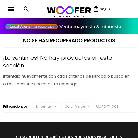
menu
0,00
$
close
NO SE HAN RECUPERADO PRODUCTOS
¡Lo sentimos! No hay productos en esta
sección.
Inténtalo nuevamente con otros criterios de filtrado o busca en
otras secciones de nuestro catálogo.
Quitar filtros
Filtrando por:
Linternas
Color:
Verde
¡SUSCRIBITE Y RECIBÍ TODAS NUESTRAS NOVEDADES!