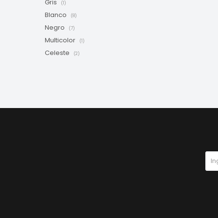
Gris
(1)
Blanco
(8)
Negro
(7)
Multicolor
(1)
Celeste
(2)