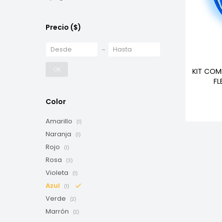
Precio
($)
OK
KIT COM
FL
Color
Amarillo
(1)
Naranja
(1)
Rojo
(1)
Rosa
(3)
Violeta
(1)
Azul
(1)
Verde
(2)
Marrón
(2)