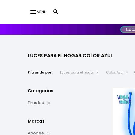
menu
MENÚ
lose
UY
USD
LUCES PARA EL HOGAR COLOR AZUL
Filtrando por:
Luces para el hogar
Color:
Azul
Categorías
Tiras led
(1)
Marcas
Apogee
(1)