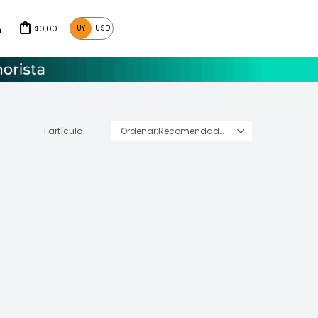
0,00
UY
USD
$
1 artículo
Recomendados