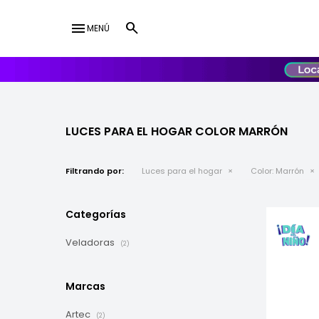
menu
MENÚ
lose
UY
USD
LUCES PARA EL HOGAR COLOR MARRÓN
Filtrando por:
Luces para el hogar
Color:
Marrón
Categorías
Veladoras
(2)
Marcas
Artec
(2)