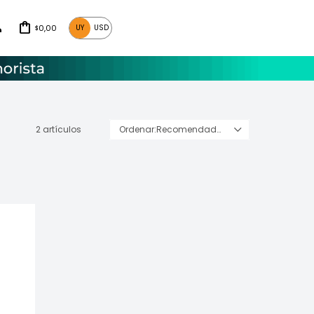
0,00
UY
USD
$
2 artículos
Recomendados