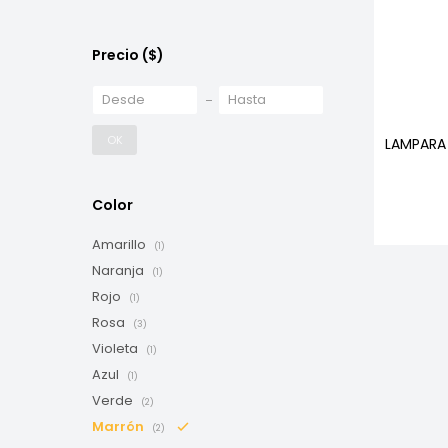
Precio
($)
OK
LAMPARA
Color
Amarillo
(1)
Naranja
(1)
Rojo
(1)
Rosa
(3)
Violeta
(1)
Azul
(1)
Verde
(2)
Marrón
(2)