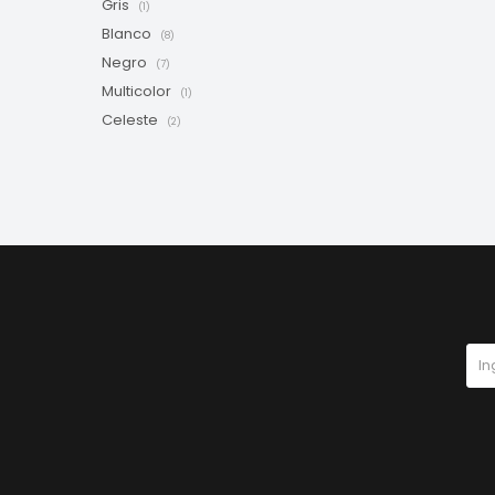
Gris
(1)
Blanco
(8)
Negro
(7)
Multicolor
(1)
Celeste
(2)