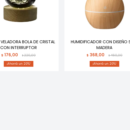
 VELADORA BOLA DE CRISTAL
HUMIDIFICADOR CON DISEÑO S
CON INTERRUPTOR
MADERA
176,00
368,00
$
220,00
$
460,00
$
$
20
20