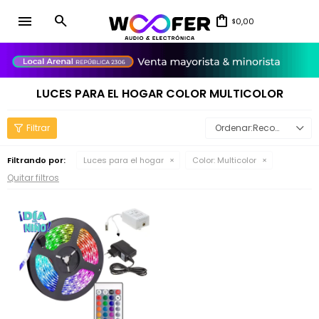
menu
0,00
$
close
LUCES PARA EL HOGAR COLOR MULTICOLOR
Recomendados
Filtrando por:
Luces para el hogar
Color:
Multicolor
Quitar filtros