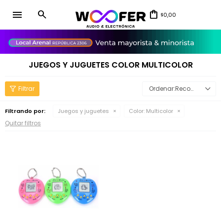
menu
0,00
$
close
JUEGOS Y JUGUETES COLOR MULTICOLOR
Recomendados
Filtrando por:
Juegos y juguetes
Color:
Multicolor
Quitar filtros