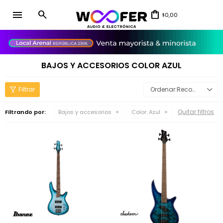
menu
0,00
$
close
BAJOS Y ACCESORIOS COLOR AZUL
Recomendados
Quitar filtros
Filtrando por:
Bajos y accesorios
Color:
Azul