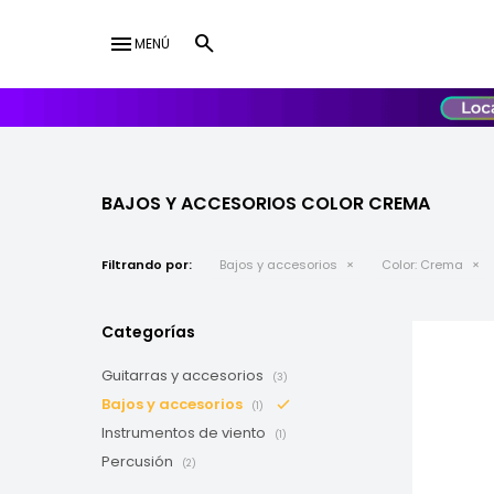
menu
MENÚ
lose
UY
USD
BAJOS Y ACCESORIOS COLOR CREMA
Filtrando por:
Bajos y accesorios
Color:
Crema
Categorías
Guitarras y accesorios
(3)
Bajos y accesorios
(1)
Instrumentos de viento
(1)
Percusión
(2)