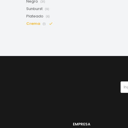
Negro
(31)
Sunburst
(9)
Plateado
(6)
Crema
(1)
EMPRESA