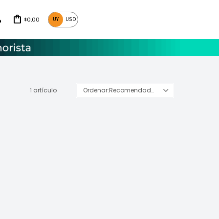
0,00
UY
USD
$
1 artículo
Recomendados