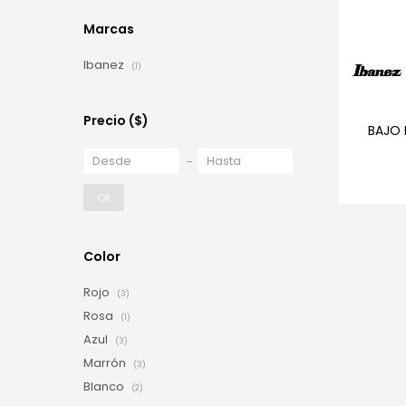
Marcas
Ibanez
(1)
Precio
($)
BAJO 
OK
Color
Rojo
(3)
Rosa
(1)
Azul
(3)
Marrón
(3)
Blanco
(2)