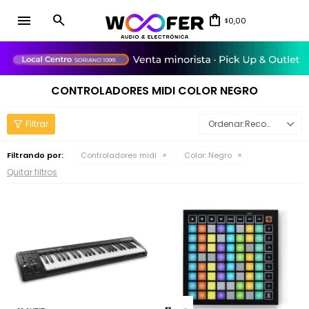
menu
0,00
$
close
CONTROLADORES MIDI COLOR NEGRO
Recomendados
Filtrando por:
Controladores midi
Color:
Negro
Quitar filtros