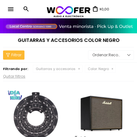
menu
0,00
$
close
GUITARRAS Y ACCESORIOS COLOR NEGRO
Recomendados
Filtrando por:
Guitarras y accesorios
Color:
Negro
Quitar filtros