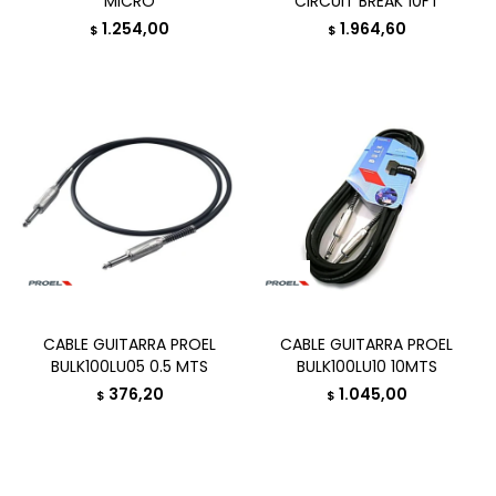
MICRO
CIRCUIT BREAK 10FT
1.254,00
1.964,60
$
$
CABLE GUITARRA PROEL
CABLE GUITARRA PROEL
BULK100LU05 0.5 MTS
BULK100LU10 10MTS
376,20
1.045,00
$
$