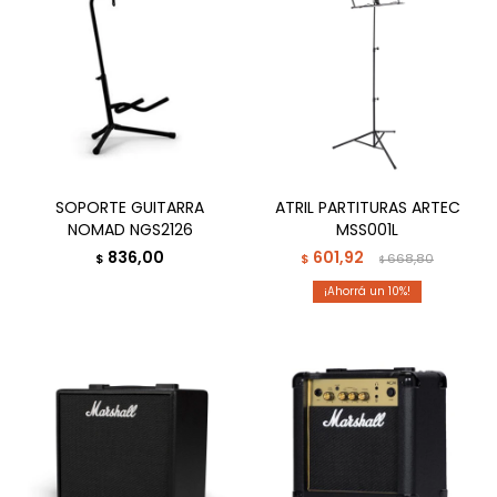
SOPORTE GUITARRA
ATRIL PARTITURAS ARTEC
NOMAD NGS2126
MSS001L
836,00
601,92
$
$
668,80
$
10