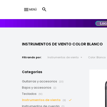
menu
MENÚ
lose
UY
USD
INSTRUMENTOS DE VIENTO COLOR BLANCO
Filtrando por:
Instrumentos de viento
Color:
Blanco
Categorías
Guitarras y accesorios
(23)
Bajos y accesorios
(2)
Teclados
(10)
Instrumentos de viento
(6)
Instrumentos de cuerda
(2)