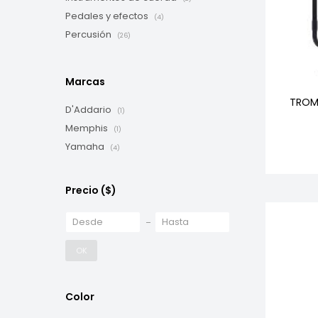
Pedales y efectos
(4)
Percusión
(26)
Marcas
TROM
D'Addario
(1)
Memphis
(1)
Yamaha
(4)
Precio
($)
OK
Color