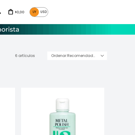
0,00
UY
USD
$
6 artículos
Recomendados