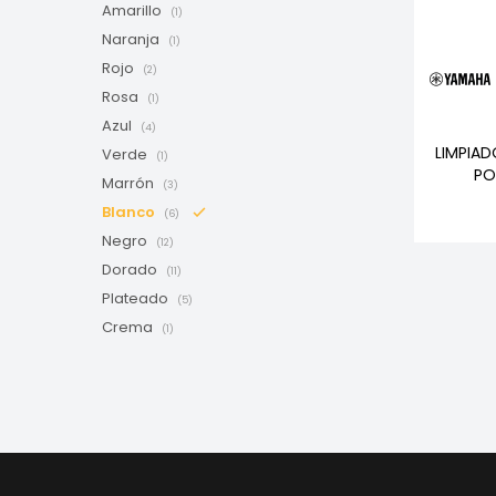
Amarillo
(1)
Naranja
(1)
Rojo
(2)
Rosa
(1)
Azul
(4)
LIMPIAD
Verde
(1)
PO
Marrón
(3)
Blanco
(6)
Negro
(12)
Dorado
(11)
Plateado
(5)
Crema
(1)