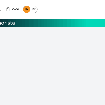
0,00
UY
USD
$