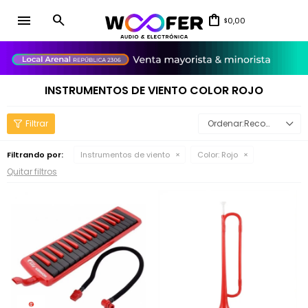
menu
0,00
$
close
INSTRUMENTOS DE VIENTO COLOR ROJO
Recomendados
Filtrando por:
Instrumentos de viento
Color:
Rojo
Quitar filtros