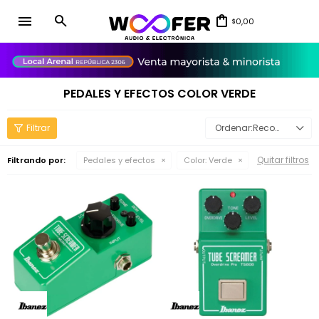
menu
0,00
$
close
PEDALES Y EFECTOS COLOR VERDE
Recomendados
Quitar filtros
Filtrando por:
Pedales y efectos
Color:
Verde