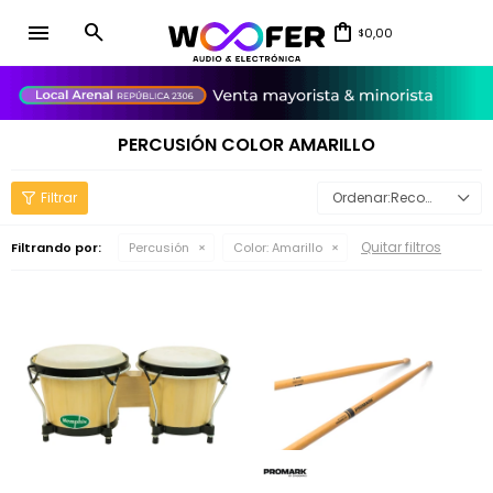
menu
0,00
$
close
PERCUSIÓN COLOR AMARILLO
Recomendados
Quitar filtros
Filtrando por:
Percusión
Color:
Amarillo