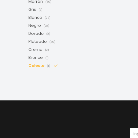
Marrón
(50)
Gris
(2)
Blanco
(26)
Negro
(70)
Dorado
(2)
Plateado
(30)
Crema
(2)
Bronce
(1)
Celeste
(1)