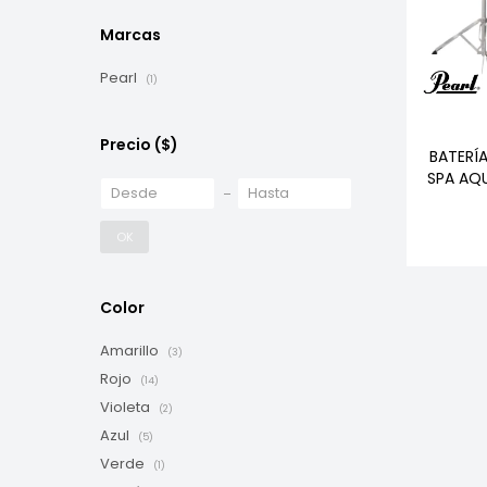
Marcas
Pearl
(1)
Precio
($)
BATERÍ
SPA AQU
OK
Color
Amarillo
(3)
Rojo
(14)
Violeta
(2)
Azul
(5)
Verde
(1)