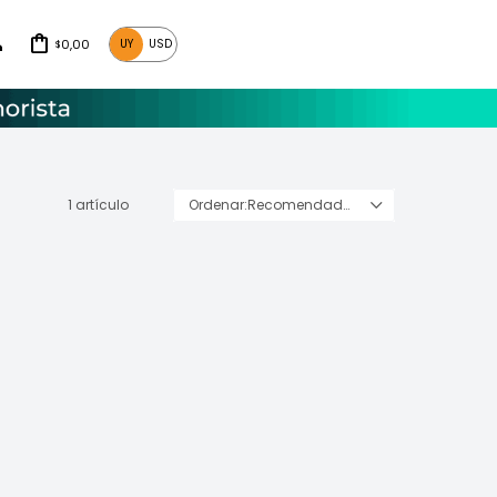
0,00
UY
USD
$
1 artículo
Recomendados