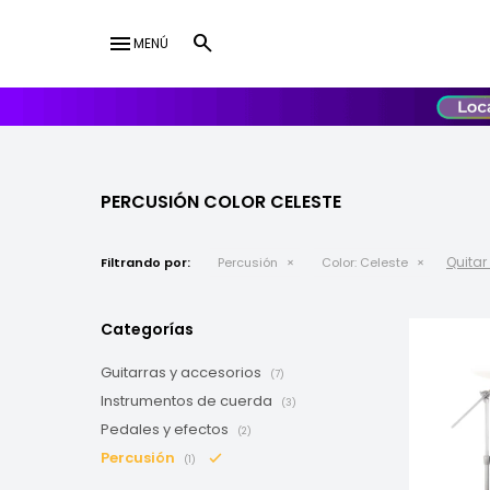
menu
MENÚ
lose
UY
USD
PERCUSIÓN COLOR CELESTE
Quitar 
Filtrando por:
Percusión
Color:
Celeste
Categorías
Guitarras y accesorios
(7)
Instrumentos de cuerda
(3)
Pedales y efectos
(2)
Percusión
(1)