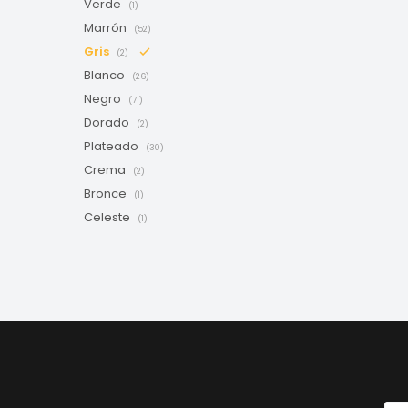
Verde
(1)
Marrón
(52)
Gris
(2)
Blanco
(26)
Negro
(71)
Dorado
(2)
Plateado
(30)
Crema
(2)
Bronce
(1)
Celeste
(1)