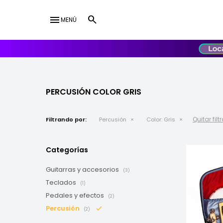
menu
MENÚ
lose
UY
USD
PERCUSIÓN COLOR GRIS
Quitar filt
Filtrando por:
Percusión
Color:
Gris
Categorías
Guitarras y accesorios
(3)
Teclados
(1)
Pedales y efectos
(2)
Percusión
(2)