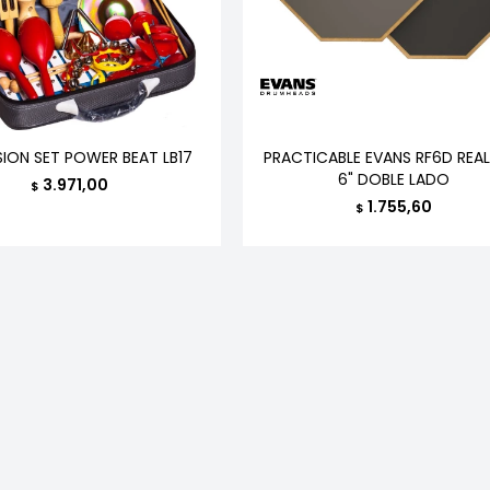
ION SET POWER BEAT LB17
PRACTICABLE EVANS RF6D REAL
6" DOBLE LADO
3.971,00
$
1.755,60
$