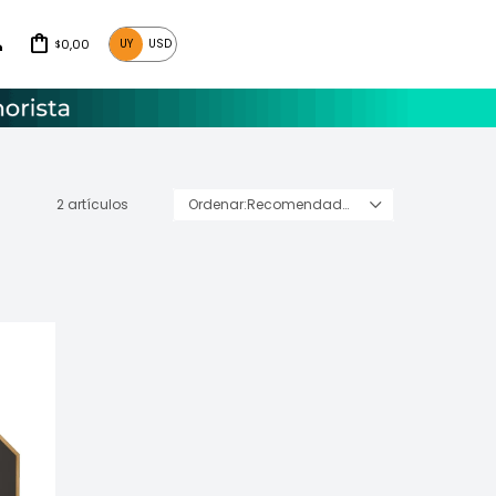
0,00
UY
USD
$
2 artículos
Recomendados