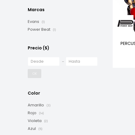
Marcas
Evans
(1)
Power Beat
(1)
PERCUS
Precio
($)
OK
Color
Amarillo
(3)
Rojo
(14)
Violeta
(2)
Azul
(5)