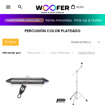
menu
0,00
$
close
PERCUSIÓN COLOR PLATEADO
Recomendados
Quitar filtros
Filtrando por:
Percusión
Color:
Plateado