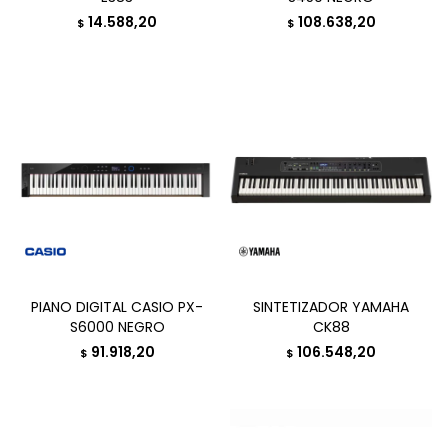
14.588,20
108.638,20
$
$
PIANO DIGITAL CASIO PX-
SINTETIZADOR YAMAHA
S6000 NEGRO
CK88
91.918,20
106.548,20
$
$