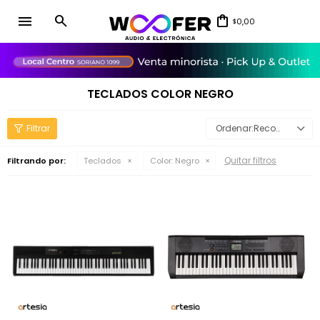
menu
0,00
$
close
TECLADOS COLOR NEGRO
Recomendados
Quitar filtros
Filtrando por:
Teclados
Color:
Negro