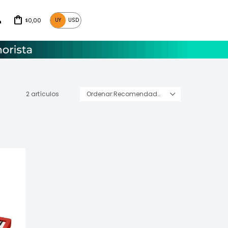
0,00
UY
USD
$
2 artículos
Recomendados