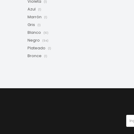
Violeta
(1)
Azul
(1)
Marrón
(1)
Gris
(1)
Blanco
(10)
Negro
(94)
Plateado
(1)
Bronce
(1)