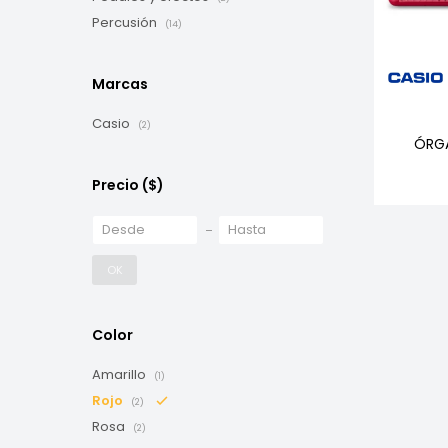
Percusión
(14)
Marcas
Casio
(2)
ÓRG
Precio
($)
OK
Color
Amarillo
(1)
Rojo
(2)
Rosa
(2)