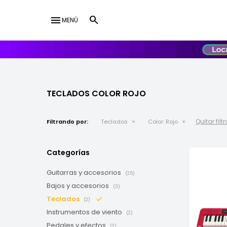
menu
MENÚ
lose
UY
USD
TECLADOS COLOR ROJO
Quitar filt
Filtrando por:
Teclados
Color:
Rojo
Categorías
Guitarras y accesorios
(25)
Bajos y accesorios
(3)
Teclados
(2)
Instrumentos de viento
(2)
Pedales y efectos
(2)