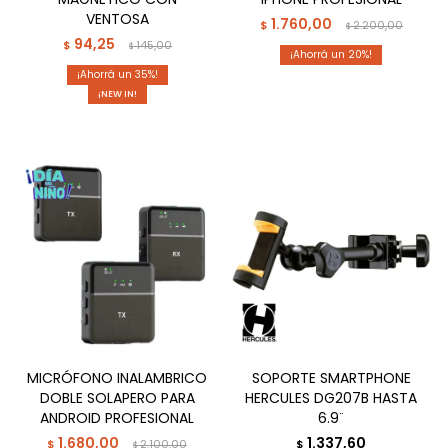
VENTOSA
1.760,00
$
2.200,00
$
94,25
$
145,00
$
20
35
¡NEW IN!
MICRÓFONO INALAMBRICO
SOPORTE SMARTPHONE
DOBLE SOLAPERO PARA
HERCULES DG207B HASTA
ANDROID PROFESIONAL
6.9¨
1.680,00
1.337,60
$
2.100,00
$
$