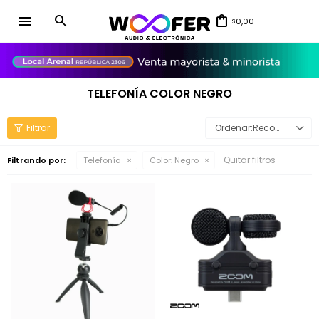
menu
0,00
$
close
TELEFONÍA COLOR NEGRO
Recomendados
Quitar filtros
Filtrando por:
Telefonía
Color:
Negro