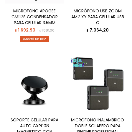
MICROFONO APOGEE
MICRÓFONO USB ZOOM
CM117S CONDENSADOR
AM7 XY PARA CELULAR USB
PARA CELULAR 3.5MM
C
1.692,90
7.064,20
$
1.881,00
$
$
10
SOPORTE CELULAR PARA
MICRÓFONO INALAMBRICO
AUTO CXP008
DOBLE SOLAPERO PARA
MAGNETICO CON
IPHONE PROFESIONAL