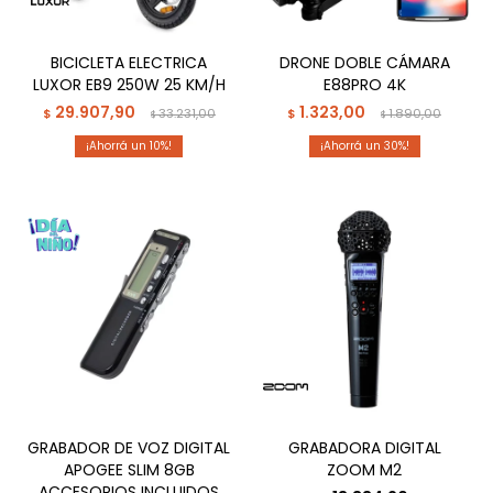
BICICLETA ELECTRICA
DRONE DOBLE CÁMARA
LUXOR EB9 250W 25 KM/H
E88PRO 4K
29.907,90
1.323,00
$
33.231,00
$
1.890,00
$
$
10
30
GRABADOR DE VOZ DIGITAL
GRABADORA DIGITAL
APOGEE SLIM 8GB
ZOOM M2
ACCESORIOS INCLUIDOS