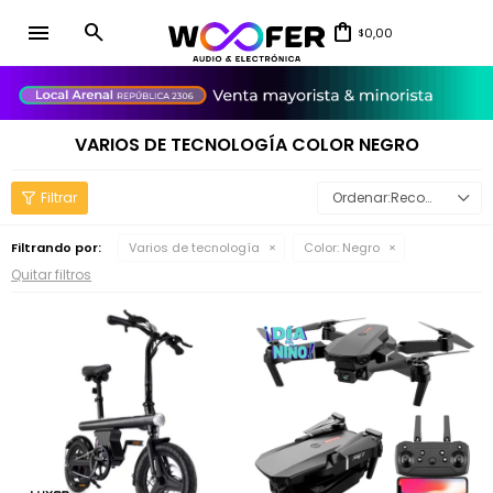
menu
0,00
$
close
VARIOS DE TECNOLOGÍA COLOR NEGRO
Recomendados
Filtrando por:
Varios de tecnología
Color:
Negro
Quitar filtros