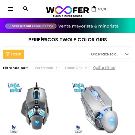
menu
0,00
$
close
PERIFÉRICOS TWOLF COLOR GRIS
Recomendados
Quitar filtros
Filtrando por:
Periféricos
Color:
Gris