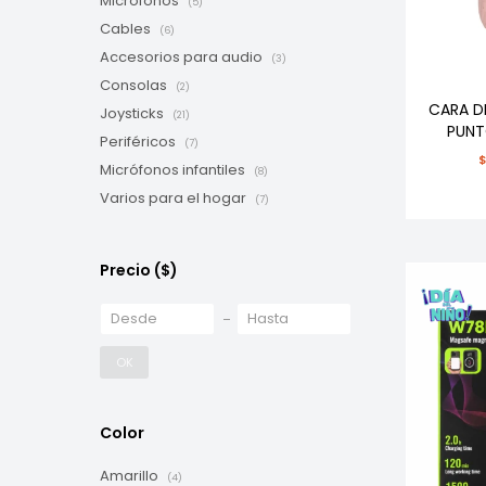
Micrófonos
(5)
Cables
(6)
Accesorios para audio
(3)
Consolas
(2)
CARA D
Joysticks
(21)
PUNT
Periféricos
(7)
Micrófonos infantiles
(8)
Varios para el hogar
(7)
Precio
($)
OK
Color
Amarillo
(4)