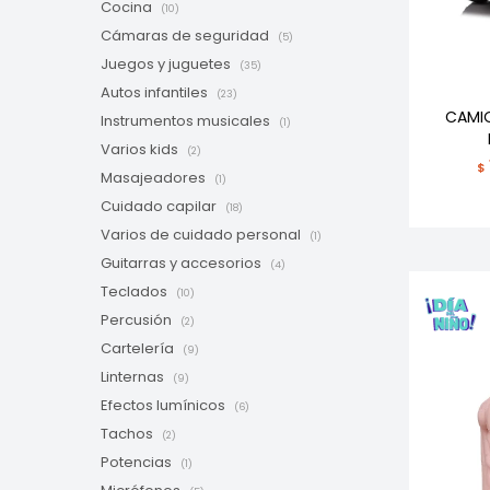
Cocina
(10)
Cámaras de seguridad
(5)
Juegos y juguetes
(35)
Autos infantiles
(23)
CAMIO
Instrumentos musicales
(1)
Varios kids
(2)
$
Masajeadores
(1)
Cuidado capilar
(18)
Varios de cuidado personal
(1)
Guitarras y accesorios
(4)
Teclados
(10)
Percusión
(2)
Cartelería
(9)
Linternas
(9)
Efectos lumínicos
(6)
Tachos
(2)
Potencias
(1)