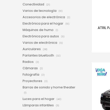
Conectividad
(21)
Varios de tecnología
(10)
Accesorios de electrónica
(2)
Electrónica para el hogar
(10)
ATRIL 
Máquinas de humo
(1)
Electrónica para autos
(9)
Varios de electrónica
(9)
Auriculares
(38)
Parlantes bluetooth
(32)
Radios
(3)
Cámaras
(2)
Fotografía
(3)
Proyectores
(3)
Barras de sonido y home theater
(1)
Luces para el hogar
(40)
Lámparas infantiles
(5)