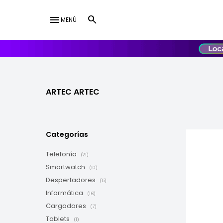
menu
MENÚ
lose
UY
USD
ARTEC ARTEC
Categorías
Telefonía
(21)
Smartwatch
(10)
Despertadores
(5)
Informática
(16)
Cargadores
(7)
Tablets
(1)