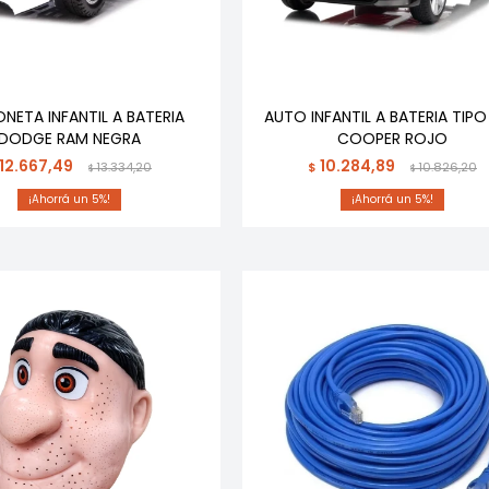
NETA INFANTIL A BATERIA
AUTO INFANTIL A BATERIA TIPO
DODGE RAM NEGRA
COOPER ROJO
12.667,49
10.284,89
13.334,20
$
10.826,20
$
$
5
5