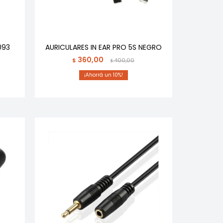
093
AURICULARES IN EAR PRO 5S NEGRO
360,00
$
400,00
$
10