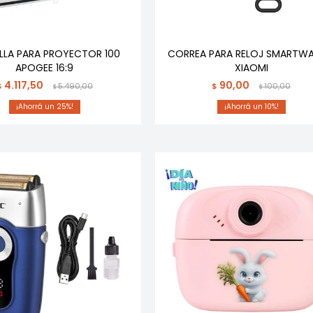
LLA PARA PROYECTOR 100
CORREA PARA RELOJ SMARTW
APOGEE 16:9
XIAOMI
4.117,50
90,00
$
5.490,00
$
100,00
$
$
25
10