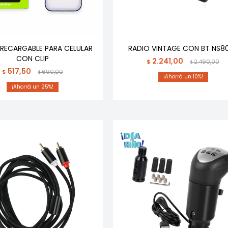
 RECARGABLE PARA CELULAR
RADIO VINTAGE CON BT NS8
CON CLIP
2.241,00
$
2.490,00
$
517,50
$
690,00
$
10
25