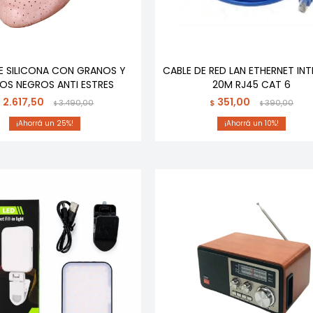
E SILICONA CON GRANOS Y
CABLE DE RED LAN ETHERNET IN
OS NEGROS ANTI ESTRES
20M RJ45 CAT 6
2.617,50
351,00
$
3.490,00
$
390,00
$
$
25
10