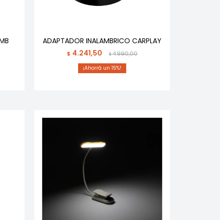
UMB
ADAPTADOR INALAMBRICO CARPLAY
4.241,50
$
4.990,00
$
15