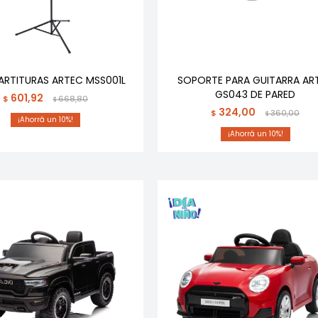
PARTITURAS ARTEC MSS001L
SOPORTE PARA GUITARRA AR
GS043 DE PARED
601,92
$
668,80
$
324,00
$
360,00
$
10
10