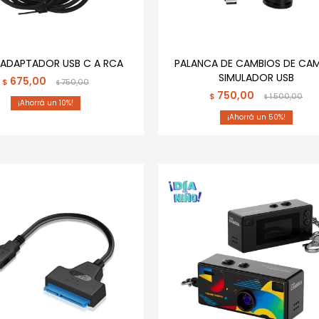
 ADAPTADOR USB C A RCA
PALANCA DE CAMBIOS DE CA
SIMULADOR USB
675,00
$
750,00
$
750,00
$
1.500,00
$
10
50