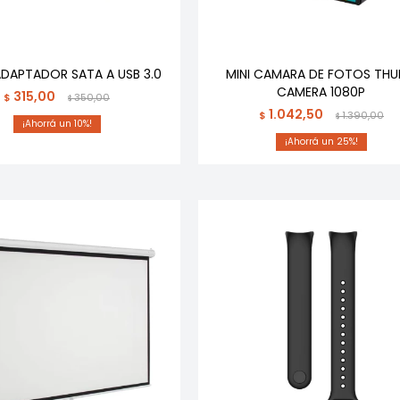
ADAPTADOR SATA A USB 3.0
MINI CAMARA DE FOTOS TH
CAMERA 1080P
315,00
$
350,00
$
1.042,50
$
1.390,00
$
10
25