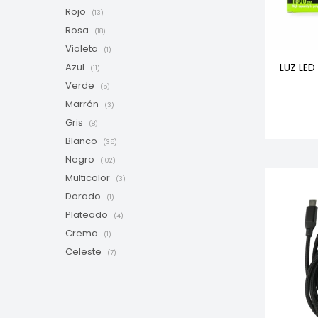
Rojo
(13)
Rosa
(18)
Violeta
(1)
LUZ LED
Azul
(11)
Verde
(5)
Marrón
(3)
Gris
(8)
Blanco
(35)
Negro
(102)
Multicolor
(3)
Dorado
(1)
Plateado
(4)
Crema
(1)
Celeste
(7)