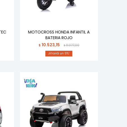
TEC
MOTOCROSS HONDA INFANTIL A
BATERIA ROJO
10.523,15
$
11.077,00
$
5