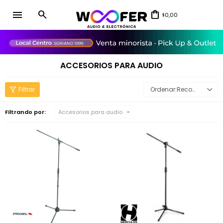
menu
0,00
$
close
ACCESORIOS PARA AUDIO
Recomendados
Filtrando por:
Accesorios para audio