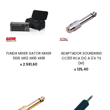
FUNDA MIXER GATOR MIXER
ADAPTADOR SOUNDKING
1306 XR12 XR16 XR18
CC301 RCA (H) A 1/4 TS
(M)
2.591,60
$
125,40
$