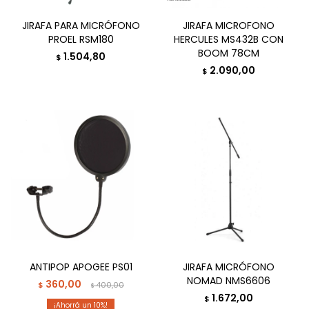
JIRAFA PARA MICRÓFONO
JIRAFA MICROFONO
PROEL RSM180
HERCULES MS432B CON
BOOM 78CM
1.504,80
$
2.090,00
$
ANTIPOP APOGEE PS01
JIRAFA MICRÓFONO
NOMAD NMS6606
360,00
$
400,00
$
1.672,00
$
10