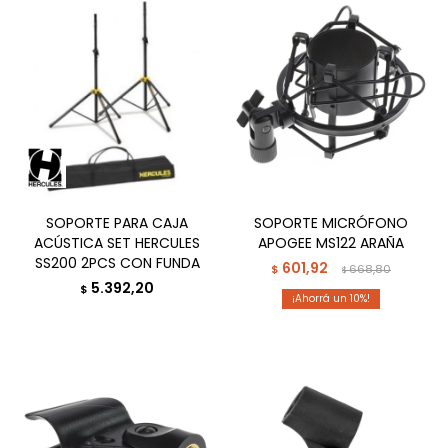
SOPORTE PARA CAJA
SOPORTE MICRÓFONO
ACÚSTICA SET HERCULES
APOGEE MS122 ARAÑA
SS200 2PCS CON FUNDA
601,92
$
668,80
$
5.392,20
$
10