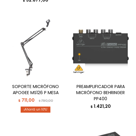
52.877,00
$
SOPORTE MICRÓFONO
PREAMPLIFICADOR PARA
APOGEE MS126 P MESA
MICRÓFONO BEHRINGER
PP400
711,00
$
790,00
$
1.421,20
$
10