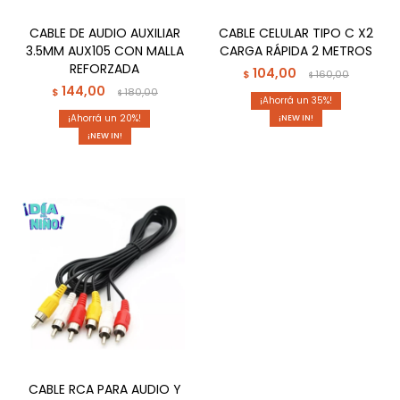
CABLE DE AUDIO AUXILIAR
CABLE CELULAR TIPO C X2
3.5MM AUX105 CON MALLA
CARGA RÁPIDA 2 METROS
REFORZADA
104,00
$
160,00
$
144,00
$
180,00
$
35
20
¡NEW IN!
¡NEW IN!
CABLE RCA PARA AUDIO Y