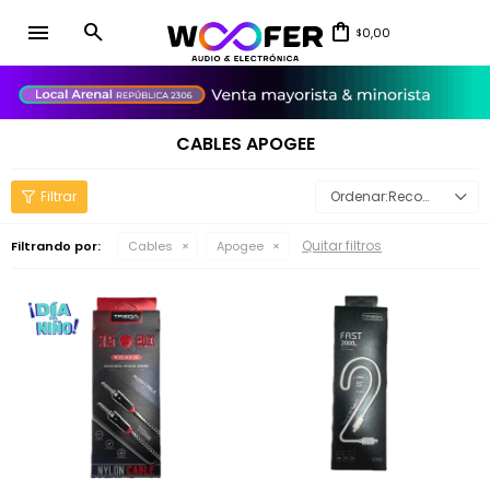
menu
0,00
$
close
CABLES APOGEE
Recomendados
Quitar filtros
Filtrando por:
Cables
Apogee