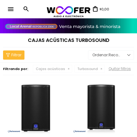
menu
0,00
$
close
CAJAS ACÚSTICAS TURBOSOUND
Recomendados
Quitar filtros
Filtrando por:
Cajas acústicas
Turbosound