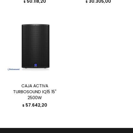
50.118,20
30.305,00
$
$
CAJA ACTIVA
TURBOSOUND IQ15 15"
2500W
57.642,20
$