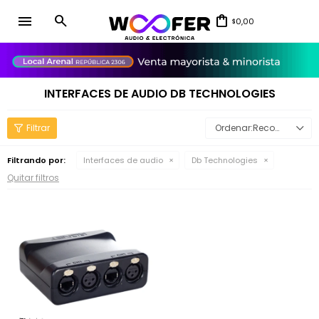
menu
0,00
$
close
INTERFACES DE AUDIO DB TECHNOLOGIES
Recomendados
Filtrando por:
Interfaces de audio
Db Technologies
Quitar filtros