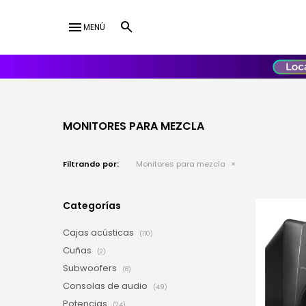
menu
MENÚ
lose
UY
USD
MONITORES PARA MEZCLA
Filtrando por:
Monitores para mezcla
Categorías
Cajas acústicas
(110)
Cuñas
(2)
Subwoofers
(8)
Consolas de audio
(49)
Potencias
(24)