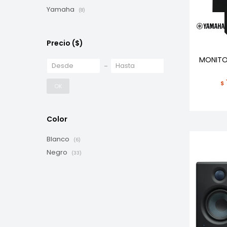
Yamaha
(8)
Precio
($)
MONITO
$
OK
Color
Blanco
(6)
Negro
(33)