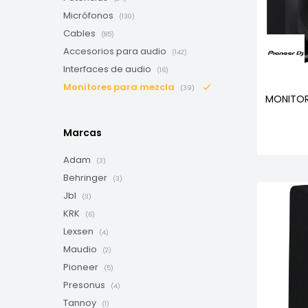
Micrófonos
(130)
Cables
(85)
Accesorios para audio
(142)
Interfaces de audio
(16)
Monitores para mezcla
(39)
MONITOR
Marcas
Adam
(3)
Behringer
(3)
Jbl
(3)
KRK
(6)
Lexsen
(4)
Maudio
(2)
Pioneer
(5)
Presonus
(4)
Tannoy
(1)