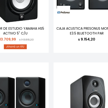
R DE ESTUDIO YAMAHA HS5
CAJA ACUSTICA PRESONUS MO
ACTIVO 5" C/U
E3.5 BLUETOOTH PAR
13.709,99
9.154,20
14.588,20
$
$
6