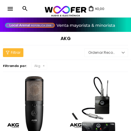
menu
0,00
$
close
AKG
Recomendados
Filtrando por:
Akg