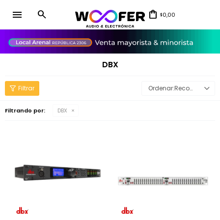
menu
0,00
$
close
DBX
Recomendados
Filtrando por:
DBX