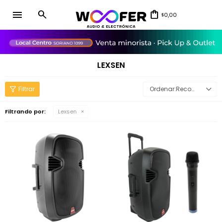
menu
0,00
$
close
LEXSEN
Recomendados
Filtrando por:
Lexsen