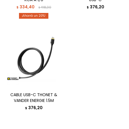
334,40
376,20
$
418,00
$
$
20
CABLE USB-C THONET &
VANDER ENERGIE 1.5M
376,20
$