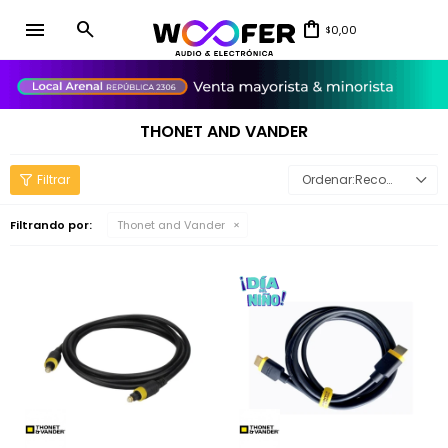
menu
0,00
$
close
THONET AND VANDER
Recomendados
Filtrando por:
Thonet and Vander